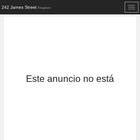
242 James Street
Togg
Kingston
navi
Este anuncio no está