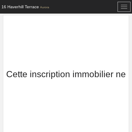
16 Haverhill Terrace
Togg
Aurora
navi
Cette inscription immobilier ne