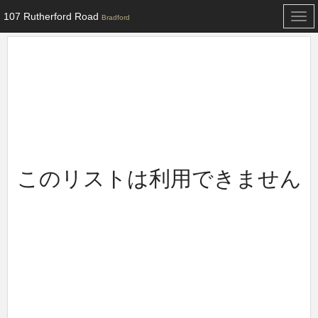
107 Rutherford Road
Togg
Bradford
navi
このリストは利用できません