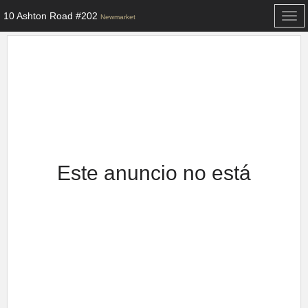
10 Ashton Road #202
Togg
Newmarket
navi
Este anuncio no está