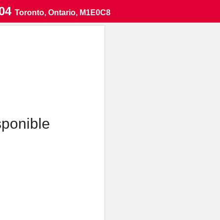
204
Toronto
, Ontario, M1E0C8
sponible