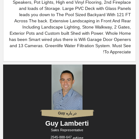
Speakers, Pot Lights, High end Vinyl Flooring, 2nd Fireplace
and loads of Storage. Large PVC Deck with Glass Panels
leads you down to The Pool Sized Backyard With 121 FT
Across The back. Extensive Landscaping in Front And Rear
Including Landscape Lighting, Stone Walkway, 2 Gates,
Exterior Pots and Custom built Shed with Power. Whole Home
has been Smart wired plus there is Wifi Garage Door Openers
and 13 Cameras. Greenlife Water Filtration System. Must See
To Appreciate!
در باره Guy
Guy Lamberti
Sales Representative
مستقیم
647-888-2545