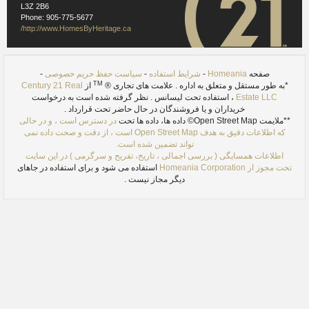
L3Z 2B6
Phone: 905-775-5677
http://www.HomesByHeritage.ca/
صفحه
Homeania
-
شرایط استفاده
-
سیاست حفظ حریم خصوصی
-
TM
*به طور مستقل و متعلق به اداره . علامت های تجاری ®
از
Century 21 Real
Estate LLC
، استفاده تحت لیسانس . نظر گرفته شده است به درخواست
خریداران و یا فروشندگان در حال حاضر تحت قرارداد .
**ملایمت Open Street Map© داده ها، داده ها تحت
در دسترس است ، و در حالی
که اطلاعات دقیق به هدف Open Street Map است ، از دقت و صحت داده نمی
تواند تضمین شده است.
اطلاعات همسایگی ( بررسی اجمالی ، تاریخ، تفریح ​​و سرگرمی ) در این سایت
تحت مجوز از
Homeania Corporation
استفاده می شود و برای استفاده در جاهای
دیگر مجاز نیست .