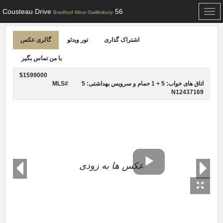
56 Cousteau Drive
Toggle
Bradford West Gwillimbury
navigation
اشتراک گذاری
تور ویدئو
گالری عکس
با من تماس بگیر
$1599000
اتاق های خواب: 5 + 1
حمام و سرویس بهداشتی: 5
MLS#
N12437169
عکس ها به زودی