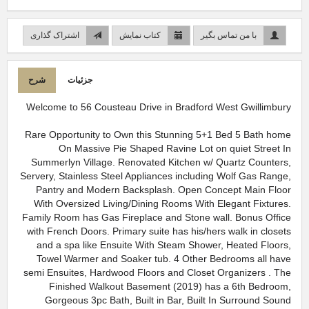
با من تماس بگیر
کتاب نمایش
اشتراک گذاری
جزئیات
شرح
Welcome to 56 Cousteau Drive in Bradford West Gwillimbury
Rare Opportunity to Own this Stunning 5+1 Bed 5 Bath home
On Massive Pie Shaped Ravine Lot on quiet Street In
Summerlyn Village. Renovated Kitchen w/ Quartz Counters,
Servery, Stainless Steel Appliances including Wolf Gas Range,
Pantry and Modern Backsplash. Open Concept Main Floor
With Oversized Living/Dining Rooms With Elegant Fixtures.
Family Room has Gas Fireplace and Stone wall. Bonus Office
with French Doors. Primary suite has his/hers walk in closets
and a spa like Ensuite With Steam Shower, Heated Floors,
Towel Warmer and Soaker tub. 4 Other Bedrooms all have
semi Ensuites, Hardwood Floors and Closet Organizers . The
Finished Walkout Basement (2019) has a 6th Bedroom,
Gorgeous 3pc Bath, Built in Bar, Built In Surround Sound