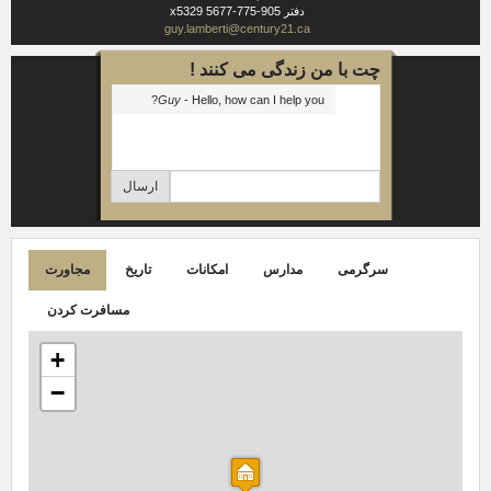
دفتر
905-775-5677 x5329
guy.lamberti@century21.ca
چت با من زندگی می کنند !
Guy
- Hello, how can I help you?
ارسال
سرگرمی
مدارس
امکانات
تاریخ
مجاورت
مسافرت کردن
+
−