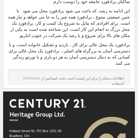
ساکنان برادفورد جامعه خود را دوست دارم.
این ادامه به رشد، که باعث می شود برادفورد محل می شود . با
چنین جمعیتی متنوع ، برادفورد همه چیز را به جا می خواهد و نیاز همه
است. برای افرادی که مایل به شروع یک کسب و کار، برادفورد یک
محل بزرگ به انجام این کار است. این شناخته شده است به یکی از
مکان های بالا برای شروع و یا رشد یک شرکت در جنوب انتاریو.
برادفورد یک محل عالی برای کار ، بازدید و تشکیل خانواده است، و با
دسترسی آسان به بزرگراه های اصلی ، برادفورد یک محل عالی برای
کسانی که به دنبال دسترسی آسان به هر دو باری و یا تورنتو زندگی
می کنند.
اطلاعات محله را برای این لیست است تحت لیسانس از
Homeania
استفاده
https://homeania.com/communities/ontario/bradford-west-
gwillimbury
Images references
- Wikipedia - P199 -
1.1
http://commons.wikimedia.org/wiki/File:Bradford_West_Gwillimbury_ON.JPG
49 Holland Street W., PO Box 1201
Bradford, ON