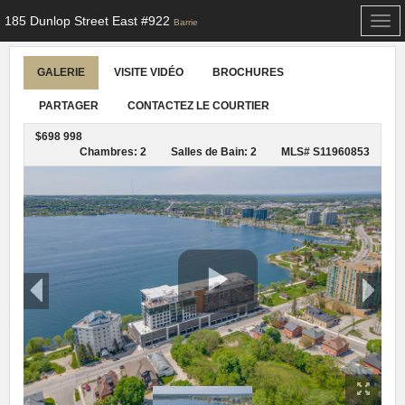
185 Dunlop Street East #922
Togg
Barrie
navi
GALERIE
VISITE VIDÉO
BROCHURES
PARTAGER
CONTACTEZ LE COURTIER
$698 998
Chambres: 2
Salles de Bain: 2
MLS# S11960853