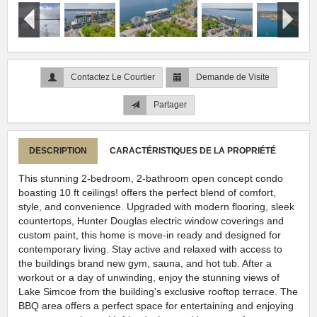
Contactez Le Courtier
Demande de Visite
Partager
DESCRIPTION
CARACTÉRISTIQUES DE LA PROPRIÉTÉ
This stunning 2-bedroom, 2-bathroom open concept condo
boasting 10 ft ceilings! offers the perfect blend of comfort,
style, and convenience. Upgraded with modern flooring, sleek
countertops, Hunter Douglas electric window coverings and
custom paint, this home is move-in ready and designed for
contemporary living. Stay active and relaxed with access to
the buildings brand new gym, sauna, and hot tub. After a
workout or a day of unwinding, enjoy the stunning views of
Lake Simcoe from the building's exclusive rooftop terrace. The
BBQ area offers a perfect space for entertaining and enjoying