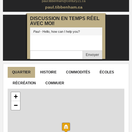
paul.tibbenham@century21.ca
paul.tibbenham.ca
DISCUSSION EN TEMPS RÉEL
AVEC MOI!
Paul
- Hello, how can I help you?
Envoyer
QUARTIER
HISTOIRE
COMMODITÉS
ÉCOLES
RÉCRÉATION
COMMUER
+
−