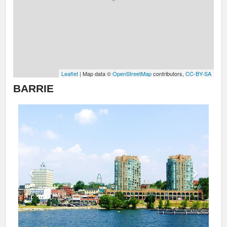
Leaflet
| Map data ©
OpenStreetMap
contributors,
CC-BY-SA
BARRIE
Previous
Next