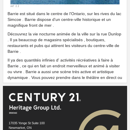
ref. 1.1
Barrie est situé dans le centre de l'Ontario, sur les rives du lac
Simcoe . Barrie dispose d'un centre-ville historique et un
magnifique front de mer .
Découvrez la vie nocturne animée de la ville sur la rue Dunlop
. Il ya beaucoup de magasins spécialisés , boutiques,
restaurants et pubs qui attirent les visiteurs du centre-ville de
Barrie .
Il ya des quantités infinies d' activités récréatives à faire à
Barrie , ce qui en fait un endroit merveilleux et animé à visiter
ou vivre . Barrie a aussi une scène très active et artistique
dynamique . Vous pouvez prendre dans le théâtre en direct ou
découvrir l'art en prenant part à une visite du studio .
Barrie a de nombreux centres communautaires et des centres
de loisirs dans toute la ville pour rester actif toute l'année .
Informations voisinage pour cette annonce est utilisée sous
licence de
Homeania
https://homeania.com/communities/ontario/barrie
17035 Yonge St Suite 100
Newmarket, ON