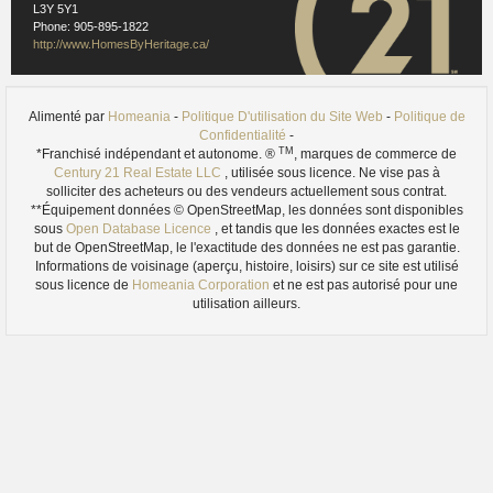
Images references
L3Y 5Y1
1.1
- Wiki- Self-Made -
Phone: 905-895-1822
https://upload.wikimedia.org/wikipedia/commons/thumb/e/e5/BARRIE.jpg/640px-
http://www.HomesByHeritage.ca/
BARRIE.jpg
1.2
- Wiki-Tudor Costache -
https://upload.wikimedia.org/wikipedia/commons/thumb/7/70/Spiritcatcher_barrie_wide.jpg/320px
Spiritcatcher_barrie_wide.jpg
Alimenté par
Homeania
-
Politique D'utilisation du Site Web
-
Politique de
Confidentialité
-
TM
*Franchisé indépendant et autonome. ®
, marques de commerce de
Century 21 Real Estate LLC
, utilisée sous licence. Ne vise pas à
solliciter des acheteurs ou des vendeurs actuellement sous contrat.
**Équipement données © OpenStreetMap, les données sont disponibles
sous
Open Database Licence
, et tandis que les données exactes est le
but de OpenStreetMap, le l'exactitude des données ne est pas garantie.
Informations de voisinage (aperçu, histoire, loisirs) sur ce site est utilisé
sous licence de
Homeania Corporation
et ne est pas autorisé pour une
utilisation ailleurs.