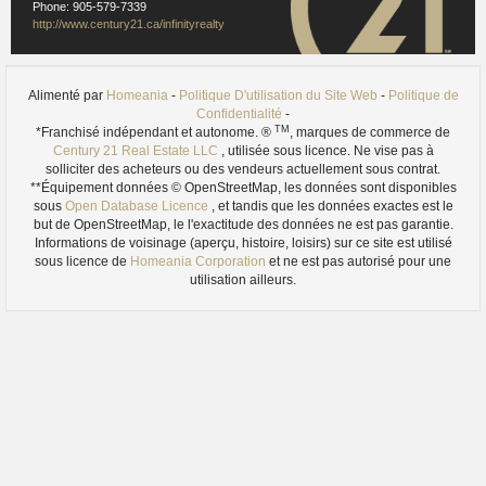
Phone: 905-579-7339
http://www.century21.ca/infinityrealty
Alimenté par
Homeania
-
Politique D'utilisation du Site Web
-
Politique de
Confidentialité
-
TM
*Franchisé indépendant et autonome. ®
, marques de commerce de
Century 21 Real Estate LLC
, utilisée sous licence. Ne vise pas à
solliciter des acheteurs ou des vendeurs actuellement sous contrat.
**Équipement données © OpenStreetMap, les données sont disponibles
sous
Open Database Licence
, et tandis que les données exactes est le
but de OpenStreetMap, le l'exactitude des données ne est pas garantie.
Informations de voisinage (aperçu, histoire, loisirs) sur ce site est utilisé
sous licence de
Homeania Corporation
et ne est pas autorisé pour une
utilisation ailleurs.