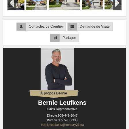
Contactez Le Courtier
Demande de Visite
Partager
À propos Bernie
Bernie Leufkens
Sales Representative
Directe
905-449-3047
Bureau
905-579-7339
bernie.leufkens@century21.ca