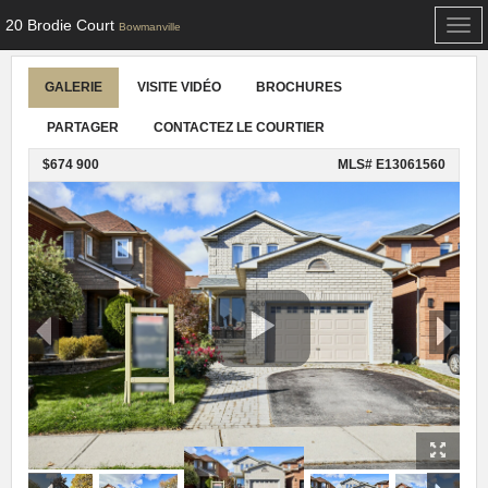
20 Brodie Court
Togg
Bowmanville
navi
GALERIE
VISITE VIDÉO
BROCHURES
PARTAGER
CONTACTEZ LE COURTIER
$674 900
MLS# E13061560