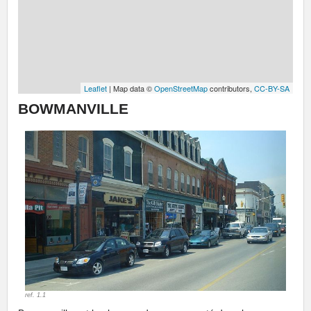
Leaflet
| Map data ©
OpenStreetMap
contributors,
CC-BY-SA
BOWMANVILLE
ref. 1.1