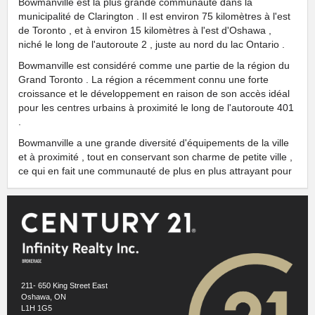
Bowmanville est la plus grande communauté dans la
municipalité de Clarington . Il est environ 75 kilomètres à l'est
de Toronto , et à environ 15 kilomètres à l'est d'Oshawa ,
niché le long de l'autoroute 2 , juste au nord du lac Ontario .
Bowmanville est considéré comme une partie de la région du
Grand Toronto . La région a récemment connu une forte
croissance et le développement en raison de son accès idéal
pour les centres urbains à proximité le long de l'autoroute 401
.
Bowmanville a une grande diversité d'équipements de la ville
et à proximité , tout en conservant son charme de petite ville ,
ce qui en fait une communauté de plus en plus attrayant pour
élever une famille .
Informations voisinage pour cette annonce est utilisée sous
licence de
Homeania
https://homeania.com/communities/ontario/bowmanville
Images references
1.1
- WikiCommons- Mark -
211- 650 King Street East
https://commons.wikimedia.org/wiki/File:Downtown_Bowmanville_-_King_St.jpg
Oshawa, ON
L1H 1G5