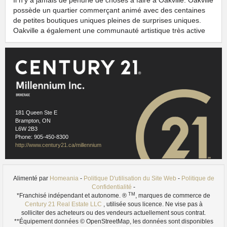
Il n'y a jamais de pénurie de choses à faire à Oakville. Oakville
possède un quartier commerçant animé avec des centaines
de petites boutiques uniques pleines de surprises uniques.
Oakville a également une communauté artistique très active
ainsi que certains des meilleurs restaurants de la région du
Grand Toronto.
Il n'est pas difficile de comprendre pourquoi Oakville est
toujours considéré comme l'endroit idéal où vivre.
FRONT DE MER DE OAKVILLE
181 Queen Ste E
Brampton, ON
L6W 2B3
Phone: 905-450-8300
http://www.century21.ca/millennium
Alimenté par
Homeania
-
Politique D'utilisation du Site Web
-
Politique de
Confidentialité
-
TM
*Franchisé indépendant et autonome. ®
, marques de commerce de
Century 21 Real Estate LLC
, utilisée sous licence. Ne vise pas à
solliciter des acheteurs ou des vendeurs actuellement sous contrat.
**Équipement données © OpenStreetMap, les données sont disponibles