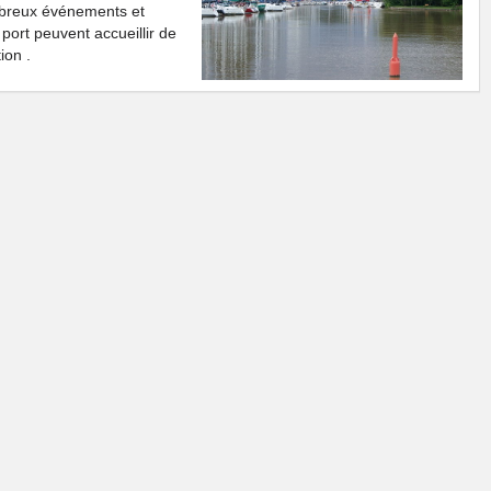
mbreux événements et
e port peuvent accueillir de
ion .
ref. 2.1
EEK
Sixteen Mile Creek est une belle rivière qui traverse le
cœur d'Oakville. La rivière offre aux amoureux de la
nature la possibilité de profiter du plein air tout en
parcourant les nombreux sentiers le long du lit de la
rivière. Vous serez étonné que de tels paysages
pittoresques et une faune diversifiée se retrouvent au
cœur de la ville. Il est facile de se perdre dans la beauté
naturelle de votre environnement.
La rivière offre non seulement une excellente randonnée
pour tous les niveaux de compétence, mais c'est aussi un
ière offre un habitat idéal pour la truite de ruisseau, la truite brune
 également apercevoir le saumon quinnat, l'achigan à petite bouche,