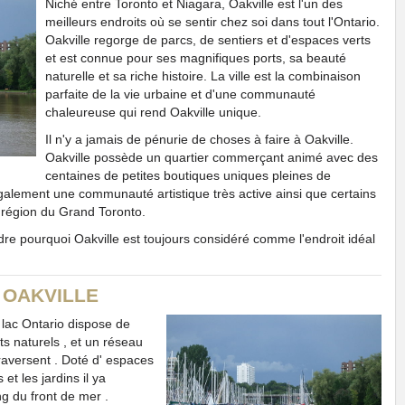
Niché entre Toronto et Niagara, Oakville est l'un des
meilleurs endroits où se sentir chez soi dans tout l'Ontario.
Oakville regorge de parcs, de sentiers et d'espaces verts
et est connue pour ses magnifiques ports, sa beauté
naturelle et sa riche histoire. La ville est la combinaison
parfaite de la vie urbaine et d'une communauté
chaleureuse qui rend Oakville unique.
Il n'y a jamais de pénurie de choses à faire à Oakville.
Oakville possède un quartier commerçant animé avec des
centaines de petites boutiques uniques pleines de
également une communauté artistique très active ainsi que certains
a région du Grand Toronto.
endre pourquoi Oakville est toujours considéré comme l'endroit idéal
 OAKVILLE
 lac Ontario dispose de
 naturels , et un réseau
 traversent . Doté d' espaces
 et les jardins il ya
ng du front de mer .