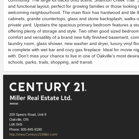
and functional layout, perfect for growing families or those looking
welcoming neighbourhood. The main floor has hardwood and tile thr
cabinets, granite countertops, glass and stone backsplash, walks-
private yard. Upstairs the spacious primary bedroom features a stun
offering plenty of storage and style. Two other good sized bedrooms
comfort and versatility of a brand new fully finished basement, co
laundry room, glass shower, new washer and dryer, luxury vinyl flo
is complete with wet bar and cozy gas fireplace. Ideal for movie nig
with. Don't miss your chance to live in one of Oakville's most desir
schools, parks, trails, shopping, and transit.
209 Speers Road, Unit 9
Oakville, ON
L6K 0H5
Phone: 905-845-9180
http://www.Century21Miller.com/