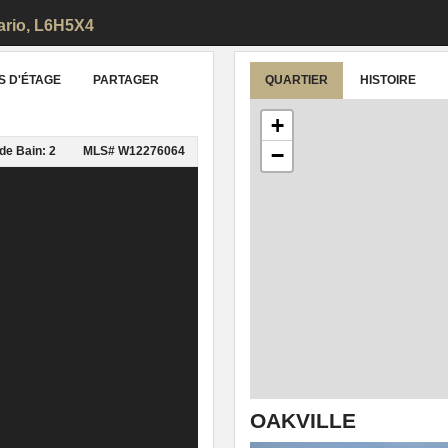
tario, L6H5X4
S D'ÉTAGE
PARTAGER
QUARTIER
HISTOIRE
+
−
 de Bain: 2
MLS# W12276064
OAKVILLE