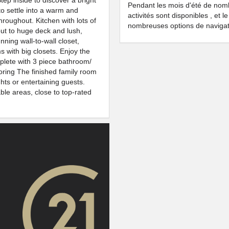
Pendant les mois d'été de no
 to settle into a warm and
activités sont disponibles , et l
oughout. Kitchen with lots of
nombreuses options de navigat
out to huge deck and lush,
ning wall-to-wall closet,
 with big closets. Enjoy the
SIXTEEN MILE CR
mplete with 3 piece bathroom/
oring The finished family room
hts or entertaining guests.
able areas, close to top-rated
ref. 3.1
endroit idéal pour pêcher. La riv
et arc-en-ciel, et vous pouvez
le crapet et la carpe.