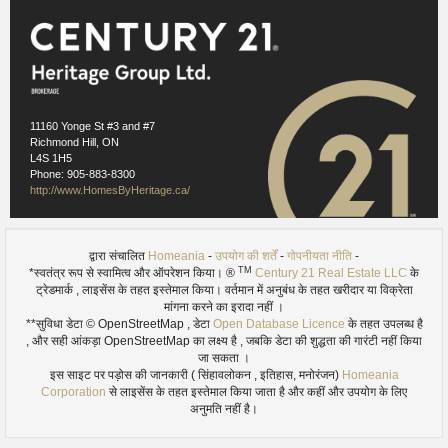
Previous
Next
11160 Yonge St #3 and #7
Richmond Hill, ON
L4S 1H5
Phone: 905-883-8300
http://www.HomesByHeritage.ca/
द्वारा संचालित
Homeania
-
उपयोग की शर्तें
-
गोपनीयता नीति
-
TM
*स्वतंत्र रूप से स्वामित्व और ऑपरेशन किया। ®
Century 21 Real Estate LLC
के
ट्रेडमार्क , लाइसेंस के तहत इस्तेमाल किया। वर्तमान में अनुबंध के तहत खरीदार या विक्रेता
मांगना करने का इरादा नहीं ।
**सुविधा डेटा © OpenStreetMap , डेटा
Open Database Licence
के तहत उपलब्ध है
, और सही आंकड़ा OpenStreetMap का लक्ष्य है , जबकि डेटा की शुद्धता की गारंटी नहीं किया
जा सकता ।
इस साइट पर पड़ोस की जानकारी ( सिंहावलोकन , इतिहास, मनोरंजन)
Homeania
Corporation
से लाइसेंस के तहत इस्तेमाल किया जाता है और कहीं और उपयोग के लिए
अनुमति नहीं है।