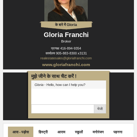
के बारे में Gloria
Gloria Franchi
Broker
प्रत्यक्ष
416-894-9354
कार्यालय
905-883-8300 x3131
realestatesales@gloriafranchi.com
www.gloriafranchi.com
मुझे जीने के साथ चैट करें !
Gloria
- Hello, how can I help you?
भेजो
आस - पड़ोस
हिस्ट्री
आराम
स्कूलों
मनोरंजन
पहनना