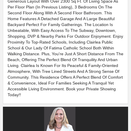
Generous Layout With Over 2300 Sq Ft. Of Living Space As
Per Floor Plan (In Previous Listing), 3 Bedrooms On The
Second Floor Along With A Second Floor Bathroom. This
Home Features A Detached Garage And A Large Beautiful
Backyard Perfect For Family Gatherings. The Location Is
Unbeatable, With Easy Access To The Subway, Downtown,
Shopping, DVP & Nearby Parks For Outdoor Enjoyment. Enjoy
Proximity To Top-Rated Schools, Including Clairlea Public
School & Our Lady Of Fatima Catholic School Both Within
Walking Distance. Plus, You're Just A Short Distance From The
Beach, Offering The Perfect Blend Of Tranquility And Urban
Living. Clairlea Is Known For Its Peaceful & Family-Oriented
Atmosphere, With Tree Lined Streets And A Strong Sense Of
Community. This Residence Offers A Perfect Blend Of Comfort
& Convenience, Ideal For Families Seeking A Tranquil Yet
Accessible Living Environment. Book your Private Showing
Today!!