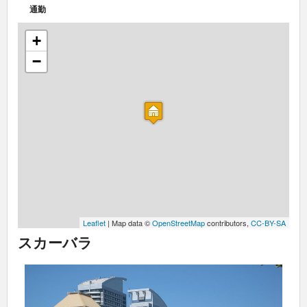
通勤
+
−
Leaflet
| Map data ©
OpenStreetMap
contributors,
CC-BY-SA
スカーバラ