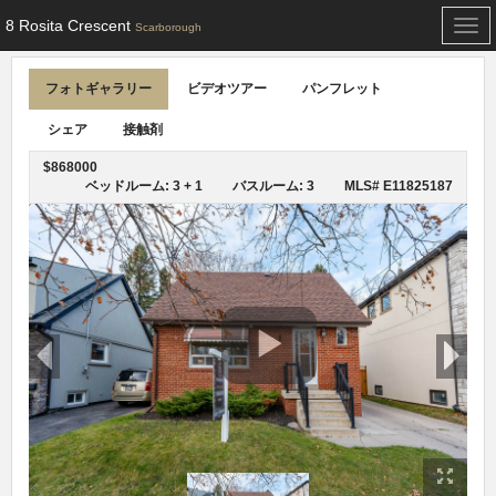
8 Rosita Crescent
Togg
Scarborough
navi
フォトギャラリー
ビデオツアー
パンフレット
シェア
接触剤
$868000
ベッドルーム: 3 + 1
バスルーム: 3
MLS# E11825187