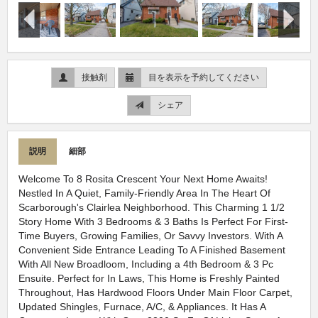
接触剤
目を表示を予約してください
シェア
説明
細部
Welcome To 8 Rosita Crescent Your Next Home Awaits!
Nestled In A Quiet, Family-Friendly Area In The Heart Of
Scarborough's Clairlea Neighborhood. This Charming 1 1/2
Story Home With 3 Bedrooms & 3 Baths Is Perfect For First-
Time Buyers, Growing Families, Or Savvy Investors. With A
Convenient Side Entrance Leading To A Finished Basement
With All New Broadloom, Including a 4th Bedroom & 3 Pc
Ensuite. Perfect for In Laws, This Home is Freshly Painted
Throughout, Has Hardwood Floors Under Main Floor Carpet,
Updated Shingles, Furnace, A/C, & Appliances. It Has A