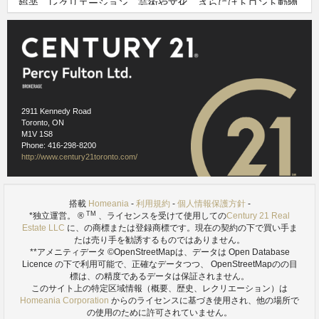
娯楽、レクリエーション、芸術や文化、さらにはトロント動物
園のような様々なオプションを選択すると、スカボローはそれ
を誰もが繁栄するのに最適な都市を作り、みんなのために何を
持っています。
スカーバラブラフス
Previous
Next
2911 Kennedy Road
Toronto, ON
M1V 1S8
Phone: 416-298-8200
http://www.century21toronto.com/
搭載
Homeania
-
利用規約
-
個人情報保護方針
-
TM
*独立運営。 ®
、ライセンスを受けて使用しての
Century 21 Real
Estate LLC
に、の商標または登録商標です。現在の契約の下で買い手ま
たは売り手を勧誘するものではありません。
**アメニティデータ ©OpenStreetMapは、データは
Open Database
Licence の下で利用可能で、正確なデータつつ、 OpenStreetMapのの目
標は、の精度であるデータは保証されません。
このサイト上の特定区域情報（概要、歴史、レクリエーション）は
Homeania Corporation
からのライセンスに基づき使用され、他の場所で
の使用のために許可されていません。