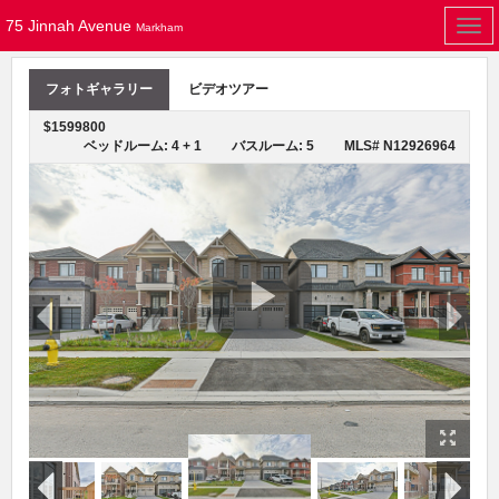
75 Jinnah Avenue
Togg
Markham
navi
フォトギャラリー
ビデオツアー
$1599800
ベッドルーム: 4 + 1
バスルーム: 5
MLS# N12926964