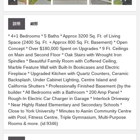
説明
細部
* 4+1 Bedrooms * 5 Baths * Approx 3200 Sq. Ft. of Living
Space (2400 Sq. Ft. + Approx 800 Sq. Ft. Basement) * Open
Concept * Over $180,000 Spent on Upgrades * 9 Ft. Ceilings
on Main and Second Floor * Oak Stairs with Wrought Iron
Spindles * Beautiful Family Room with Coffered Ceiling,
Marble Feature Wall with Built-In Bookcases and Electric
Fireplace * Upgraded Kitchen with Quartz Counters, Ceramic
Backsplash, Under Cabinet Lighting, Centre Island and
California Shutters * Professionally Finished Basement (by the
builder * All Bedrooms with a Bathroom * 200 Amp Panel *
Rough-In Electric Car Charger in Garage * Interlock Driveway
* Near Highly Rated Elementary and Secondary Schools *
Close to York University * Minutes to Aaniin Community Centre
with Pool, Fitness Centre, Triple Gymnasium, Multi-Purpose
Rooms & more. (id:9346)