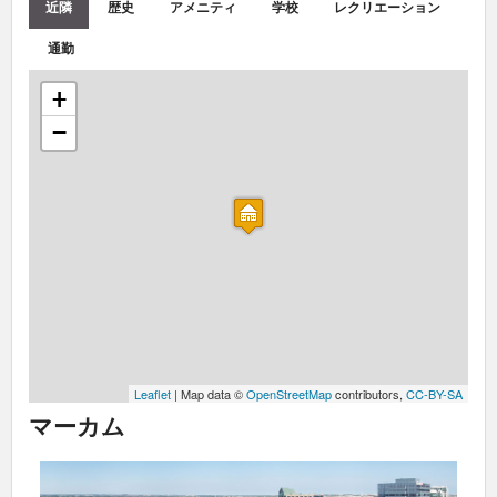
近隣
歴史
アメニティ
学校
レクリエーション
通勤
+
−
Leaflet
| Map data ©
OpenStreetMap
contributors,
CC-BY-SA
マーカム
Previous
Next