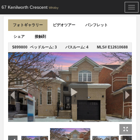
67 Kenilworth Crescent
Togg
Whitby
navi
フォトギャラリー
ビデオツアー
パンフレット
シェア
接触剤
$899800
ベッドルーム: 3
バスルーム: 4
MLS# E12610688