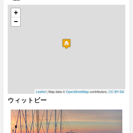
+
−
Leaflet
| Map data ©
OpenStreetMap
contributors,
CC-BY-SA
ウィットビー