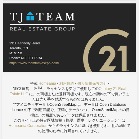
Images references
1.1
- Wiki- Rick Harris - https://commons.wikimedia.org/wiki/File:Whitby_harbour.jpg
2911 Kennedy Road
Toronto, ON
M1V1S8
Phone: 416-931-0534
https://www.teamtomjoseph.com/
搭載
Homeania
-
利用規約
-
個人情報保護方針
-
TM
*独立運営。 ®
、ライセンスを受けて使用しての
Century 21 Real
Estate LLC
に、の商標または登録商標です。現在の契約の下で買い手ま
たは売り手を勧誘するものではありません。
**アメニティデータ ©OpenStreetMapは、データは
Open Database
Licence の下で利用可能で、正確なデータつつ、 OpenStreetMapのの目
標は、の精度であるデータは保証されません。
このサイト上の特定区域情報（概要、歴史、レクリエーション）は
Homeania Corporation
からのライセンスに基づき使用され、他の場所で
の使用のために許可されていません。