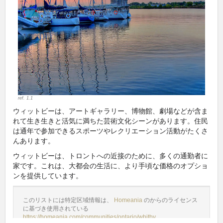
ref. 1.1
ウィットビーは、アートギャラリー、博物館、劇場などが含ま
れて生き生きと活気に満ちた芸術文化シーンがあります。住民
は通年で参加できるスポーツやレクリエーション活動がたくさ
んあります。
ウィットビーは、トロントへの近接のために、多くの通勤者に
家です。これは、大都会の生活に、より手頃な価格のオプショ
ンを提供しています。
このリストには特定区域情報は、
Homeania
のからのライセンス
に基づき使用されている
https://homeania.com/communities/ontario/whitby