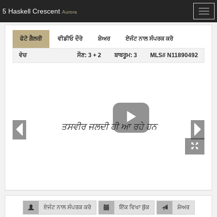
5 Haskell Crescent
Togg
Aurora
navi
ਫੋਟੋ ਗੈਲਰੀ
ਵੀਡੀਓ ਦੌਰੇ
ਸ਼ੇਅਰ
ਏਜੰਟ ਨਾਲ ਸੰਪਰਕ ਕਰੋ
ਵੇਚ
ਸੌਣ: 3 + 2
ਬਾਥਰੂਮ: 3
MLS# N11890492
ਤਸਵੀਰ ਜਲਦੀ ਹੀ ਆ ਰਹੇ ਹਨ
ਏਜੰਟ ਨਾਲ ਸੰਪਰਕ ਕਰੋ
ਇੱਕ ਵਿਖਾ ਬੁੱਕ
ਸ਼ੇਅਰ