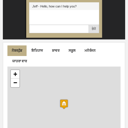
Jeff
- Hello, how can I help you?
ਭੇਜੋ
ਨੇਬਰਹੁੱਡ
ਇਤਿਹਾਸ
ਸ਼ਾਵਰ
ਸਕੂਲ
ਮਨੋਰੰਜਨ
ਯਾਤਰਾ ਵਾਰ
+
−