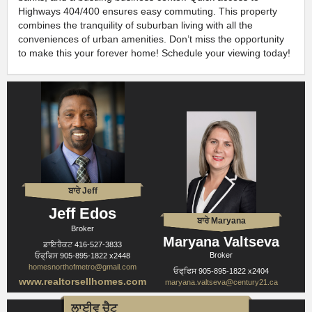
Highways 404/400 ensures easy commuting. This property
combines the tranquility of suburban living with all the
conveniences of urban amenities. Don’t miss the opportunity
to make this your forever home! Schedule your viewing today!
ਬਾਰੇ Jeff
Jeff Edos
ਬਾਰੇ Maryana
Broker
Maryana Valtseva
ਡਾਇਰੈਕਟ
416-527-3833
Broker
ਓਫ੍ਫਿਸ
905-895-1822 x2448
homesnorthofmetro@gmail.com
ਓਫ੍ਫਿਸ
905-895-1822 x2404
www.realtorsellhomes.com
maryana.valtseva@century21.ca
ਲਾਈਵ ਚੈਟ