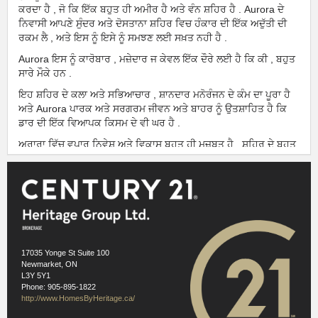
ਕਰਦਾ ਹੈ , ਜੋ ਕਿ ਇੱਕ ਬਹੁਤ ਹੀ ਅਮੀਰ ਹੈ ਅਤੇ ਵੰਨ ਸ਼ਹਿਰ ਹੈ . Aurora ਦੇ
ਨਿਵਾਸੀ ਆਪਣੇ ਸੁੰਦਰ ਅਤੇ ​​ਦੋਸਤਾਨਾ ਸ਼ਹਿਰ ਵਿਚ ਹੰਕਾਰ ਦੀ ਇੱਕ ਅਦੁੱਤੀ ਦੀ
ਰਕਮ ਲੈ , ਅਤੇ ਇਸ ਨੂੰ ਇਸੇ ਨੂੰ ਸਮਝਣ ਲਈ ਸਖ਼ਤ ਨਹੀ ਹੈ .
Aurora ਇਸ ਨੂੰ ਕਾਰੋਬਾਰ , ਮਜ਼ੇਦਾਰ ਜ ਕੇਵਲ ਇੱਕ ਦੌਰੇ ਲਈ ਹੈ ਕਿ ਕੀ , ਬਹੁਤ
ਸਾਰੇ ਮੌਕੇ ਹਨ .
ਇਹ ਸ਼ਹਿਰ ਦੇ ਕਲਾ ਅਤੇ ਸਭਿਆਚਾਰ , ਸ਼ਾਨਦਾਰ ਮਨੋਰੰਜਨ ਦੇ ਕੰਮ ਦਾ ਪੂਰਾ ਹੈ
ਅਤੇ Aurora ਪਾਰਕ ਅਤੇ ਸਰਗਰਮ ਜੀਵਨ ਅਤੇ ਬਾਹਰ ਨੂੰ ਉਤਸ਼ਾਹਿਤ ਹੈ ਕਿ
ਡਾਰ ਦੀ ਇੱਕ ਵਿਆਪਕ ਕਿਸਮ ਦੇ ਵੀ ਘਰ ਹੈ .
ਅਰਾਰਾ ਵਿੱਚ ਵਪਾਰ ਨਿਵੇਸ਼ ਅਤੇ ਵਿਕਾਸ ਬਹੁਤ ਹੀ ਮਜ਼ਬੂਤ ​​ਹੈ . ਸ਼ਹਿਰ ਦੇ ਬਹੁਤ
ਸਾਰੇ ਪਰਚੂਨ ਦੁਕਾਨ ਅਤੇ ਦਫਤਰ ਦੇ ਨਾਲ ਇੱਕ ਜੀਵੰਤ ਡਾਊਨਟਾਊਨ ਕੋਰ ਦੇ
ਨਾਲ-ਨਾਲ , 150 ਕਾਰਪੋਰੇਟ ਉਦਯੋਗ ਅਤੇ ਸਿਰ ਦੇ ਦਫ਼ਤਰ ਨਾਲ 1300 'ਤੇ
ਕਾਰੋਬਾਰ ' ਤੇ ਮੌਜੂਦ .
Aurora ਸਫ਼ਰ ਲਈ ਇੱਕ ਬਹੁਤ ਵਧੀਆ ਘਰ ਹੈ . ਟੋਰੰਟੋ ਇਸ ਨੂੰ ਸਧਾਰਨ ਵਾਸੀ
ਬੱਸ , ਕਾਰ ਦੇ ਕੇ ਰੋਜ਼ਾਨਾ ਕਮਿਊਟ, ਅਤੇ ਜ ਗੱਡੀ ਲਈ ਜਾ ਬਣਾਉਣ , ਦੂਰ ਸਿਰਫ
ਇੱਕ ਛੋਟਾ ਡਰਾਈਵ ਹੈ.
17035 Yonge St Suite 100
Newmarket, ON
ਨੂੰ ਇਸ ਸੂਚੀ ਲਈ ਨੇਬਰਹੁੱਡ ਜਾਣਕਾਰੀ ਨੂੰ
Homeania
ਤੱਕ ਲਾਇਸੰਸ ਅਧੀਨ
L3Y 5Y1
ਵਰਤਿਆ ਗਿਆ ਹੈ,
Phone: 905-895-1822
https://homeania.com/communities/ontario/aurora
http://www.HomesByHeritage.ca/