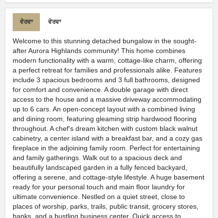
ਵੇਰਵਾ
ਵੇਰਵਾ
Welcome to this stunning detached bungalow in the sought-
after Aurora Highlands community! This home combines
modern functionality with a warm, cottage-like charm, offering
a perfect retreat for families and professionals alike. Features
include 3 spacious bedrooms and 3 full bathrooms, designed
for comfort and convenience. A double garage with direct
access to the house and a massive driveway accommodating
up to 6 cars. An open-concept layout with a combined living
and dining room, featuring gleaming strip hardwood flooring
throughout. A chef's dream kitchen with custom black walnut
cabinetry, a center island with a breakfast bar, and a cozy gas
fireplace in the adjoining family room. Perfect for entertaining
and family gatherings. Walk out to a spacious deck and
beautifully landscaped garden in a fully fenced backyard,
offering a serene, and cottage-style lifestyle. A huge basement
ready for your personal touch and main floor laundry for
ultimate convenience. Nestled on a quiet street, close to
places of worship, parks, trails, public transit, grocery stores,
banks, and a bustling business center. Quick access to