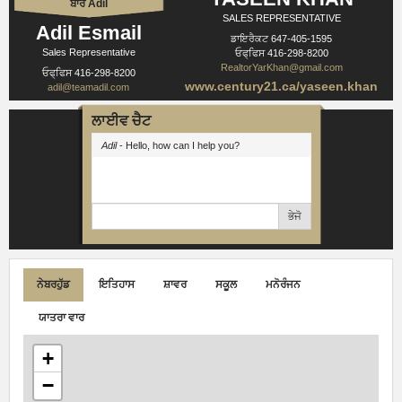
ਬਾਰੇ Adil
SALES REPRESENTATIVE
Adil Esmail
ਡਾਇਰੈਕਟ
647-405-1595
Sales Representative
ਓਫ੍ਫਿਸ
416-298-8200
RealtorYarKhan@gmail.com
ਓਫ੍ਫਿਸ
416-298-8200
www.century21.ca/yaseen.khan
adil@teamadil.com
ਲਾਈਵ ਚੈਟ
Adil
- Hello, how can I help you?
ਭੇਜੋ
ਨੇਬਰਹੁੱਡ
ਇਤਿਹਾਸ
ਸ਼ਾਵਰ
ਸਕੂਲ
ਮਨੋਰੰਜਨ
ਯਾਤਰਾ ਵਾਰ
+
−