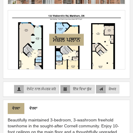
ਮੰਜ਼ਲ ਪਲਾਨ
ਏਜੰਟ ਨਾਲ ਸੰਪਰਕ ਕਰੋ
ਇੱਕ ਵਿਖਾ ਬੁੱਕ
ਸ਼ੇਅਰ
ਵੇਰਵਾ
ਵੇਰਵਾ
Beautifully maintained 3-bedroom, 3-washroom freehold
townhome in the sought-after Cornell community. Enjoy 10-
foot ceilings on the main floor and a thoughtfully upgraded