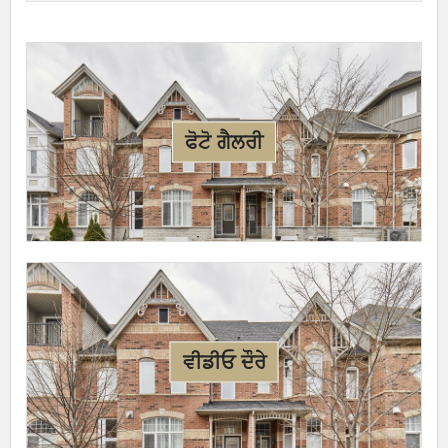
ਫੋਟੋ ਗੈਲਰੀ
ਵੀਡੀਓ ਦੌਰੇ