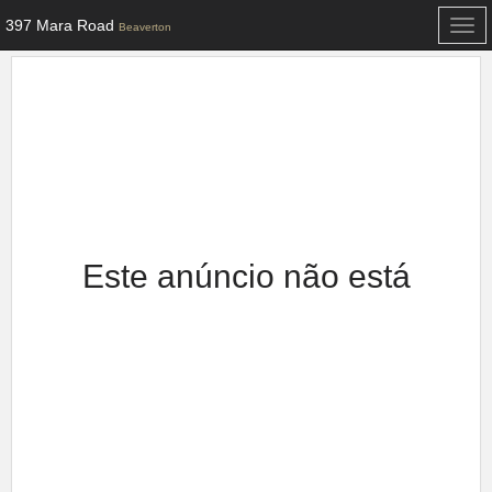
397 Mara Road
Togg
Beaverton
navi
Este anúncio não está