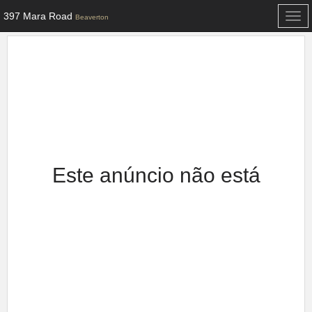
397 Mara Road
Togg
Beaverton
navi
Este anúncio não está