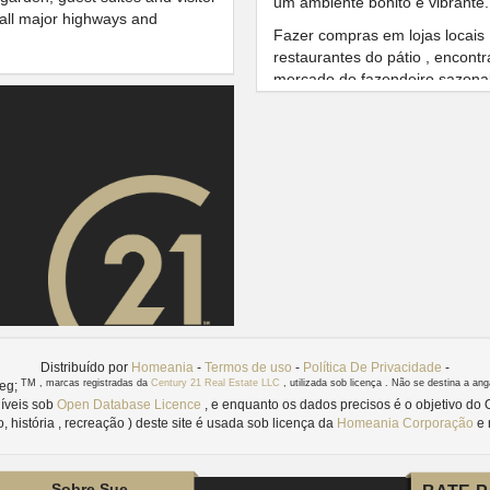
um ambiente bonito e vibrante.
, all major highways and
Fazer compras em lojas locais 
restaurantes do pátio , encontr
mercado do fazendeiro sazonal, 
artísticas.
UPPER CANADA M
Como um dos maiores centros c
em todo mais de um milhão de
estréia para residentes de Ne
alternativa fantástica para viaj
especializadas para todas as p
pode encontrar em Upper Can
Informações de Vizinhança para 
https://homeania.com/communiti
Distribuído por
Homeania
-
Termos de uso
-
Política De Privacidade
-
TM
, marcas registradas da
Century 21 Real Estate LLC
, utilizada sob licença . Não se destina a a
reg;
Images references
íveis sob
Open Database Licence
, e enquanto os dados precisos é o objetivo do
1.1
- Wikimedia Commons (123Strike) - htt
 história , recreação ) deste site é usada sob licença da
Homeania Corporação
e 
1.2
- Wikimedia Commons (Kelisi) - http:
2.1
- Wikimedia Commons (123Strike) -
http://commons.wikimedia.org/wiki/File:
Sobre Sue