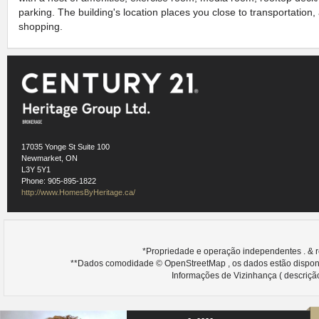
parking. The building's location places you close to transportation
shopping.
17035 Yonge St Suite 100
Newmarket, ON
L3Y 5Y1
Phone: 905-895-1822
http://www.HomesByHeritage.ca/
*Propriedade e operação independentes . & 
**Dados comodidade © OpenStreetMap , os dados estão dispon
Informações de Vizinhança ( descrição,