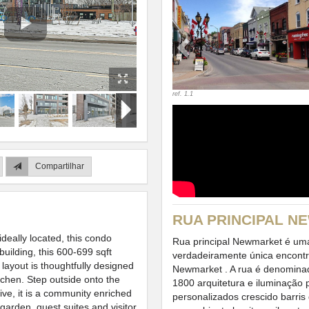
Previous
ref. 1.1
Compartilhar
RUA PRINCIPAL 
ideally located, this condo
Rua principal Newmarket é um
uilding, this 600-699 sqft
verdadeiramente única encont
layout is thoughtfully designed
Newmarket . A rua é denominad
tchen. Step outside onto the
1800 arquitetura e iluminação 
ive, it is a community enriched
personalizados crescido barris
garden, guest suites and visitor