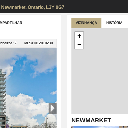
1
Newmarket
, Ontario, L3Y 0G7
MPARTILHAR
VIZINHANÇA
HISTÓRIA
+
−
nheiros: 2
MLS# N12010230
NEWMARKET