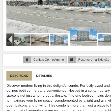
Contato Com o Agente
Reserve Uma Exibição
DESCRIÇÃO
DETALHES
Discover modern living in this delightful condo. Perfectly sized and 
defines both comfort and convenience. Nestled in a contemporary b
space is not just a home but a lifestyle. The one bedroom plus den 
to maximize your living space, complemented by a light and airy ki
open balcony and unwind. This condo is more than just a place to l
with a host of amenities, exercise room, media room, rooftop deck/