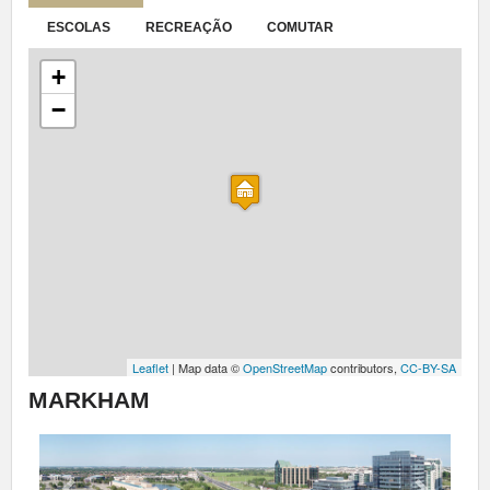
ESCOLAS
RECREAÇÃO
COMUTAR
+
−
Leaflet
| Map data ©
OpenStreetMap
contributors,
CC-BY-SA
MARKHAM
Previous
Next