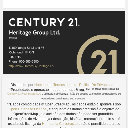
11160 Yonge St #3 and #7
Richmond Hill, ON
L4S 1H5
Phone: 905-883-8300
http://www.HomesByHeritage.ca/
ref. 2.1
Distribuído por
Homeania
-
Termos de uso
-
Política De Privacidade
-
FLATO Markham teatro é uma das casas do teatro premier do
TM
, marcas registradas da
*Propriedade e operação independentes . & reg;
Canadá que servem a área metropolitana de Toronto e
Century 21 Real Estate LLC
, utilizada sob licença . Não se destina a angariar compradores ou
residentes Markham . Com mais de três centenas de
vendedores atualmente sob contrato .
performances ao vivo a cada ano , o teatro apresenta um
**Dados comodidade © OpenStreetMap , os dados estão disponíveis sob
Open Database Licence
, e enquanto os dados precisos é o objetivo do
calendário de desempenho que mostra a diversidade cultural
OpenStreetMap , a exactidão dos dados não pode ser garantida .
da comunidade .
Informações de Vizinhança ( descrição, história , recreação ) deste site é
usada sob licença da
Homeania Corporação
e não é permitido para uso