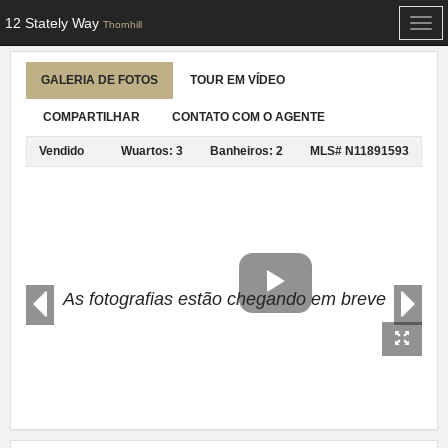
12 Stately Way
Togg
Thornhill
navi
GALERIA DE FOTOS
TOUR EM VÍDEO
COMPARTILHAR
CONTATO COM O AGENTE
Vendido
Wuartos: 3
Banheiros: 2
MLS# N11891593
As fotografias estão chegando em breve