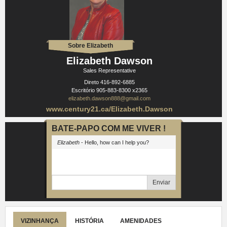
Sobre Elizabeth
Elizabeth Dawson
Sales Representative
Direto
416-892-6885
Escritório
905-883-8300 x2365
elizabeth.dawson888@gmail.com
www.century21.ca/Elizabeth.Dawson
BATE-PAPO COM ME VIVER !
Elizabeth
- Hello, how can I help you?
Enviar
VIZINHANÇA
HISTÓRIA
AMENIDADES