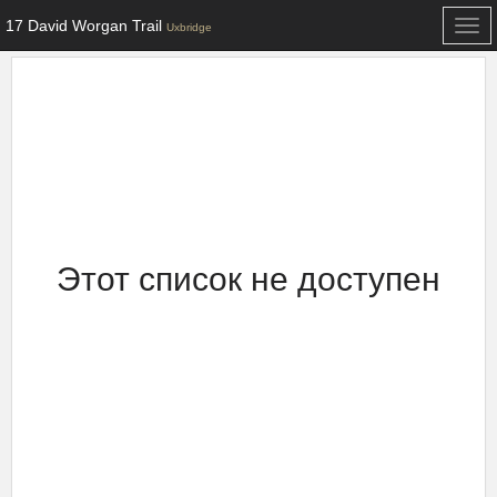
17 David Worgan Trail
Togg
Uxbridge
navi
Этот список не доступен