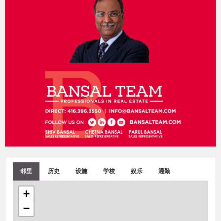
邻里
历史
设施
学校
娱乐
通勤
+
−