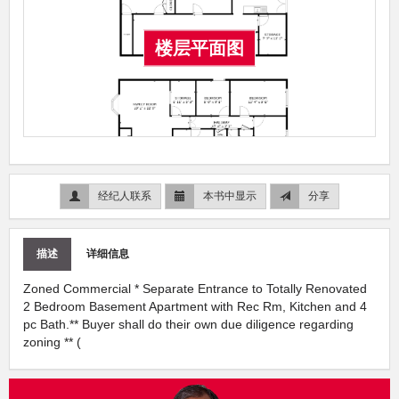
楼层平面图
经纪人联系
本书中显示
分享
描述
详细信息
Zoned Commercial * Separate Entrance to Totally Renovated
2 Bedroom Basement Apartment with Rec Rm, Kitchen and 4
pc Bath.** Buyer shall do their own due diligence regarding
zoning ** (