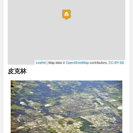
Leaflet
| Map data ©
OpenStreetMap
contributors,
CC-BY-SA
皮克林
Previous
Next