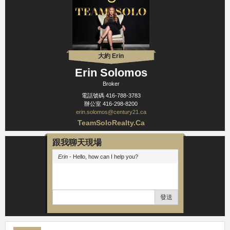
大約 Erin
Erin Solomos
Broker
電話號碼
416-788-3783
辦公室
416-298-8200
erin.solomos@century21.ca
TeamSoloRealty.Ca
跟我聊天現場
Erin
- Hello, how can I help you?
發送