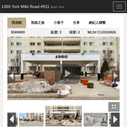
1360 York Mills Road #911
Togg
North York
navi
照相館
視頻之旅
小冊子
分享
經紀人聯繫
$569000
臥室: 3
浴室: 2
MLS# C12016926