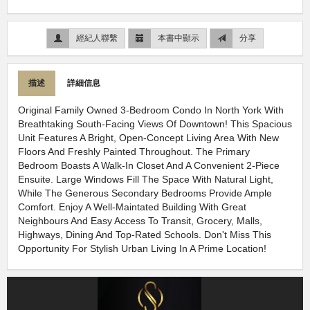
經紀人聯繫
本書中顯示
分享
描述
詳細信息
Original Family Owned 3-Bedroom Condo In North York With
Breathtaking South-Facing Views Of Downtown! This Spacious
Unit Features A Bright, Open-Concept Living Area With New
Floors And Freshly Painted Throughout. The Primary
Bedroom Boasts A Walk-In Closet And A Convenient 2-Piece
Ensuite. Large Windows Fill The Space With Natural Light,
While The Generous Secondary Bedrooms Provide Ample
Comfort. Enjoy A Well-Maintated Building With Great
Neighbours And Easy Access To Transit, Grocery, Malls,
Highways, Dining And Top-Rated Schools. Don't Miss This
Opportunity For Stylish Urban Living In A Prime Location!