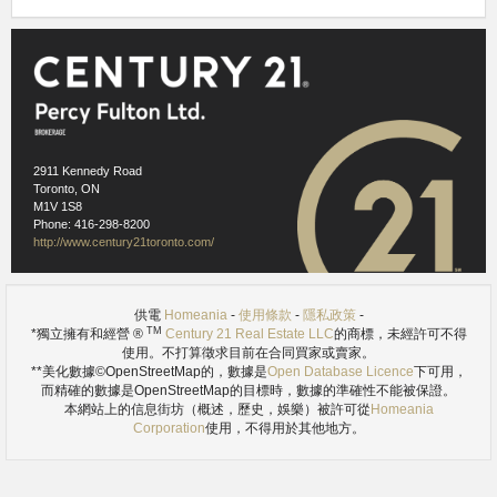
鄰里此信息，是上市許可下使用
Homeania
https://homeania.com/communities/ontario/north-york
Images references
1.1
- Wikimedia Commons (PFHLai) -
http://commons.wikimedia.org/wiki/File:DowntownNorthYork20050903.jpg
1.2
- Wikimedia Commons (Public Domain) -
http://commons.wikimedia.org/wiki/File:North_York_Skyline.jpg
2911 Kennedy Road
Toronto, ON
M1V 1S8
Phone: 416-298-8200
http://www.century21toronto.com/
供電
Homeania
-
使用條款
-
隱私政策
-
TM
*獨立擁有和經營 ®
Century 21 Real Estate LLC
的商標，未經許可不得
使用。不打算徵求目前在合同買家或賣家。
**美化數據©OpenStreetMap的，數據是
Open Database Licence
下可用，
而精確的數據是OpenStreetMap的目標時，數據的準確性不能被保證。
本網站上的信息街坊（概述，歷史，娛樂）被許可從
Homeania
Corporation
使用，不得用於其他地方。