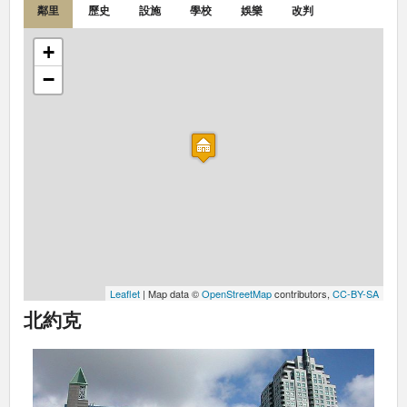
鄰里
歷史
設施
學校
娛樂
改判
+
−
Leaflet
| Map data ©
OpenStreetMap
contributors,
CC-BY-SA
北約克
Previous
Next