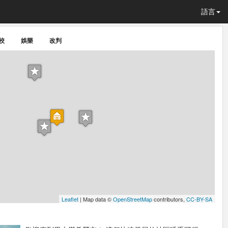
語言
校
娛樂
改判
Leaflet
| Map data ©
OpenStreetMap
contributors,
CC-BY-SA