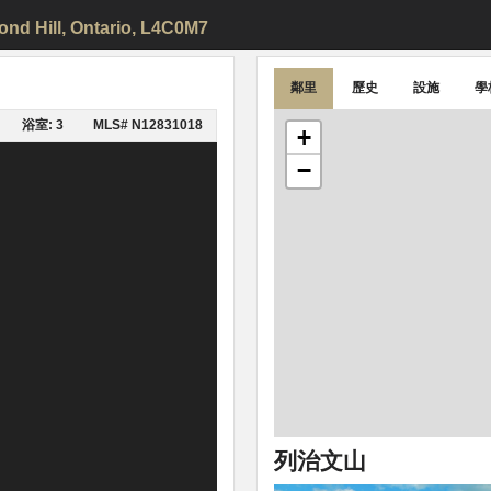
nd Hill
, Ontario, L4C0M7
鄰里
歷史
設施
學
浴室: 3
MLS# N12831018
+
−
列治文山