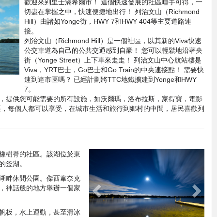
歡迎來到里士滿希爾市！ 這個快速發展的社區唾手可得，一
切盡在掌握之中，快速便捷地出行！ 列治文山（Richmond
Hill）由諸如Yonge街，HWY 7和HWY 404等主要道路連
接。
列治文山（Richmond Hill）是一個社區，以其新的Viva快速
公交車道為自己的公共交通感到自豪！ 您可以輕鬆地沿著央
街（Yonge Street）上下車來走走！ 列治文山中心航站樓是
Viva，YRT巴士，Go巴士和Go Train的中央連接點！ 需要快
速到達市區嗎？ 已經計劃將TTC地鐵擴建到Yonge和HWY
7。
，提供您可能需要的所有設施，如沃爾瑪，洛布拉斯，家得寶，電影
區，每個人都可以享受，在城市生活和旅行到鄉村的中間，居民喜歡列
橡樹脊的社區。該湖位於東
Previous
Next
的釜湖。
湖畔休閒公園。傑西韋奈克
，神話般的地方舉辦一個家
帆板，水上運動，甚至滑冰