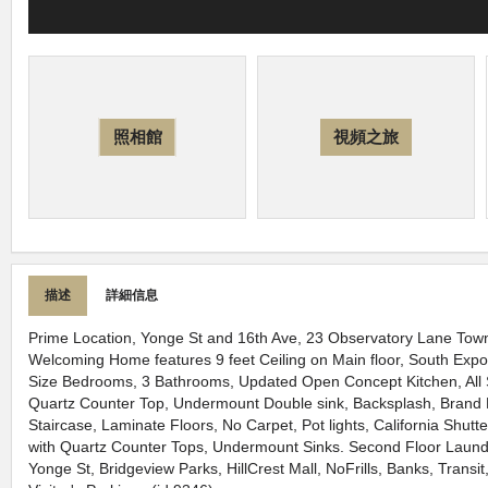
照相館
視頻之旅
描述
詳細信息
Prime Location, Yonge St and 16th Ave, 23 Observatory Lane Town
Welcoming Home features 9 feet Ceiling on Main floor, South Exposu
Size Bedrooms, 3 Bathrooms, Updated Open Concept Kitchen, All S
Quartz Counter Top, Undermount Double sink, Backsplash, Bran
Staircase, Laminate Floors, No Carpet, Pot lights, California Shut
with Quartz Counter Tops, Undermount Sinks. Second Floor Laund
Yonge St, Bridgeview Parks, HillCrest Mall, NoFrills, Banks, Transi