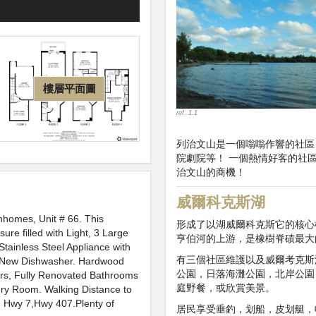
樓層平面圖
ref. 1.1
列治文山是一個嗡嗡作響的社區
院劇院等！ 一個熱情好客的社
治文山的商機！
威爾科克斯湖
homes, Unit # 66. This
形成了以湖威爾科克斯它的核心
re filled with Light, 3 Large
亨伯河的上游，是橡樹脊磧最大
tainless Steel Appliance with
有三個社區維護以及威爾考克斯
d New Dishwasher. Hardwood
公園，日落海灘公園，北岸公園
ters, Fully Renovated Bathrooms
庭野餐，或欣賞美景。
ry Room. Walking Distance to
t, Hwy 7,Hwy 407.Plenty of
居民享受垂釣，划船，皮划艇，