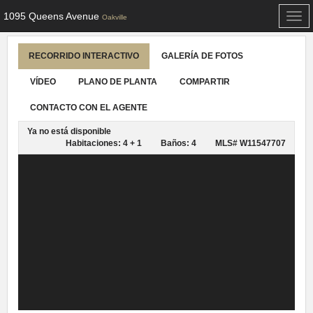
1095 Queens Avenue
Togg
Oakville
navi
RECORRIDO INTERACTIVO
GALERÍA DE FOTOS
VÍDEO
PLANO DE PLANTA
COMPARTIR
CONTACTO CON EL AGENTE
Ya no está disponible
Habitaciones: 4 + 1
Baños: 4
MLS# W11547707