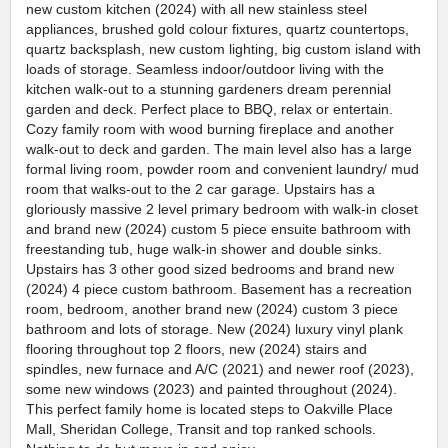
new custom kitchen (2024) with all new stainless steel
appliances, brushed gold colour fixtures, quartz countertops,
quartz backsplash, new custom lighting, big custom island with
loads of storage. Seamless indoor/outdoor living with the
kitchen walk-out to a stunning gardeners dream perennial
garden and deck. Perfect place to BBQ, relax or entertain.
Cozy family room with wood burning fireplace and another
walk-out to deck and garden. The main level also has a large
formal living room, powder room and convenient laundry/ mud
room that walks-out to the 2 car garage. Upstairs has a
gloriously massive 2 level primary bedroom with walk-in closet
and brand new (2024) custom 5 piece ensuite bathroom with
freestanding tub, huge walk-in shower and double sinks.
Upstairs has 3 other good sized bedrooms and brand new
(2024) 4 piece custom bathroom. Basement has a recreation
room, bedroom, another brand new (2024) custom 3 piece
bathroom and lots of storage. New (2024) luxury vinyl plank
flooring throughout top 2 floors, new (2024) stairs and
spindles, new furnace and A/C (2021) and newer roof (2023),
some new windows (2023) and painted throughout (2024).
This perfect family home is located steps to Oakville Place
Mall, Sheridan College, Transit and top ranked schools.