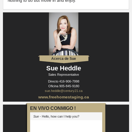
Nothing to do but move in and enjoy.
Acerca de Sue
Sue Heddle
Sales Representative
Directo
416-906-7998
Oficina
905-845-9180
sue.heddle@century21.ca
www.freehomestaging.ca
EN VIVO CONMIGO !
Sue
- Hello, how can I help you?