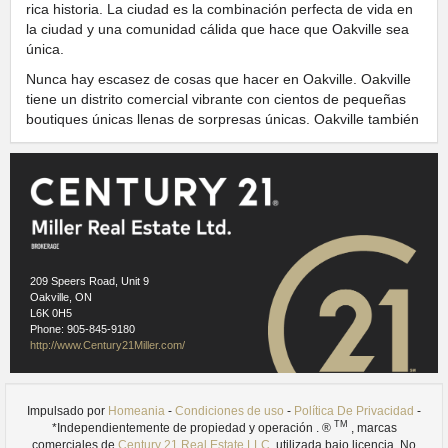
rica historia. La ciudad es la combinación perfecta de vida en
la ciudad y una comunidad cálida que hace que Oakville sea
única.
Nunca hay escasez de cosas que hacer en Oakville. Oakville
tiene un distrito comercial vibrante con cientos de pequeñas
boutiques únicas llenas de sorpresas únicas. Oakville también
tiene una comunidad artística muy activa, así como algunos
de los mejores restaurantes del área metropolitana de
Toronto.
No es difícil ver por qué Oakville se considera constantemente
el lugar perfecto para vivir.
OAKVILLE LÍNEA DE COSTA
209 Speers Road, Unit 9
Oakville, ON
L6K 0H5
Phone: 905-845-9180
http://www.Century21Miller.com/
Impulsado por
Homeania
-
Condiciones de uso
-
Política De Privacidad
-
TM
*Independientemente de propiedad y operación . ®
, marcas
comerciales de
Century 21 Real Estate LLC
, utilizada bajo licencia. No