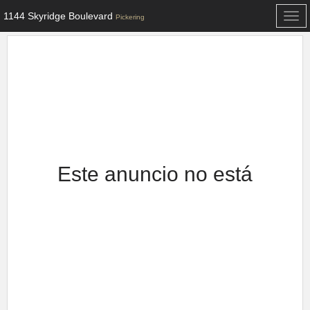
1144 Skyridge Boulevard
Togg
Pickering
navi
Este anuncio no está