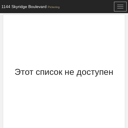
1144 Skyridge Boulevard
Togg
Pickering
navi
Этот список не доступен