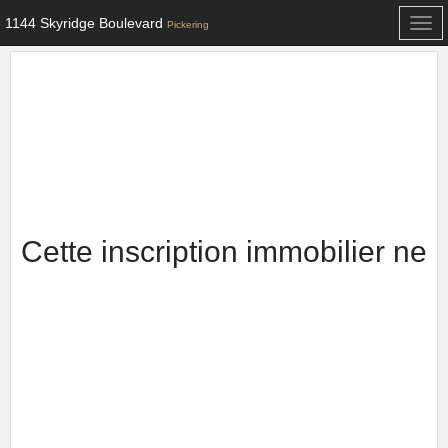
1144 Skyridge Boulevard
Togg
Pickering
navi
Cette inscription immobilier ne